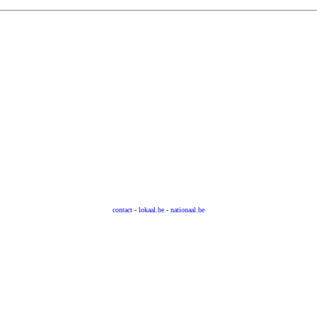
contact
-
lokaal.be
-
nationaal.be