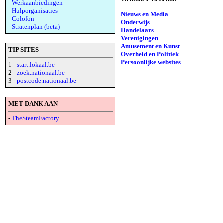
-
Werkaanbiedingen
-
Hulporganisaties
Nieuws en Media
-
Colofon
Onderwijs
-
Stratenplan (beta)
Handelaars
Verenigingen
Amusement en Kunst
TIP SITES
Overheid en Politiek
Persoonlijke websites
1 -
start.lokaal.be
2 -
zoek.nationaal.be
3 -
postcode.nationaal.be
MET DANK AAN
-
TheSteamFactory