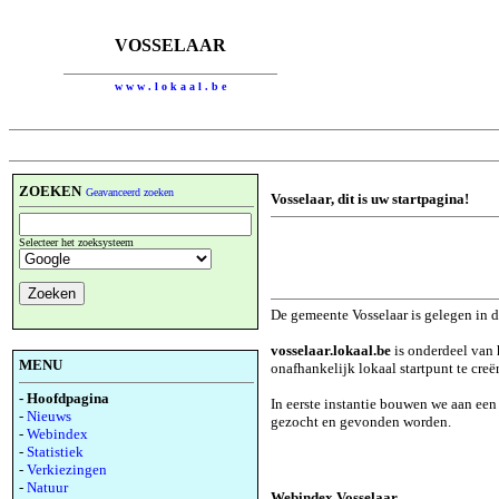
VOSSELAAR
w w w . l o k a a l . b e
ZOEKEN
Geavanceerd zoeken
Vosselaar, dit is uw startpagina!
Selecteer het zoeksysteem
De gemeente Vosselaar is gelegen in 
vosselaar.lokaal.be
is onderdeel van 
MENU
onafhankelijk lokaal startpunt te creë
- Hoofdpagina
In eerste instantie bouwen we aan ee
-
Nieuws
gezocht en gevonden worden.
-
Webindex
-
Statistiek
-
Verkiezingen
-
Natuur
Webindex Vosselaar