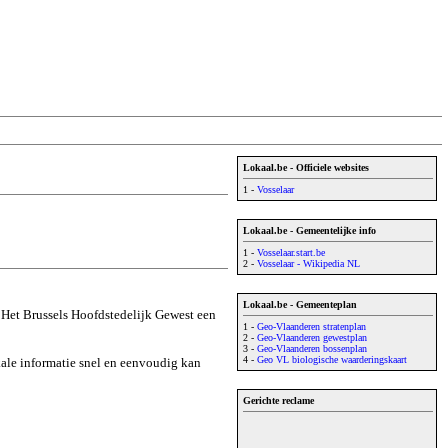
Lokaal.be - Officiele websites
1 -
Vosselaar
Lokaal.be - Gemeentelijke info
1 -
Vosselaar.start.be
2 -
Vosselaar - Wikipedia NL
Lokaal.be - Gemeenteplan
 Het Brussels Hoofdstedelijk Gewest een
1 -
Geo-Vlaanderen stratenplan
2 -
Geo-Vlaanderen gewestplan
3 -
Geo-Vlaanderen bossenplan
4 -
Geo VL biologische waarderingskaart
okale informatie snel en eenvoudig kan
Gerichte reclame