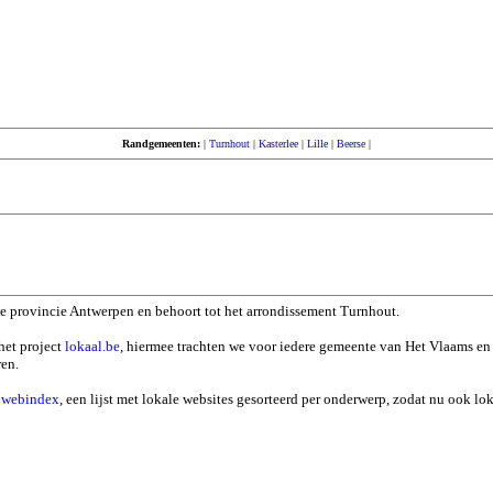
Randgemeenten:
|
Turnhout
|
Kasterlee
|
Lille
|
Beerse
|
de provincie Antwerpen en behoort tot het arrondissement Turnhout.
het project
lokaal.be
, hiermee trachten we voor iedere gemeente van Het Vlaams en
ren.
n
webindex
, een lijst met lokale websites gesorteerd per onderwerp, zodat nu ook l